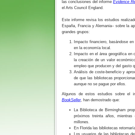
las conclusiones del informe
Evidence Rev
el Arts Council England.
Este informe revisa los estudios realiz
España, Francia y Alemania– sobre la apo
grandes grupos:
Impacto financiero, basándose en 
en la economía local.
Impacto en el área geográfica en q
la creación de un valor económico
empleo que producen y del gasto q
Análisis de coste-beneficio y apr
de que las bibliotecas proporciona
aunque no se pague por ellos.
Algunos de estos estudios sobre el 
BookSeller
, han demostrado que:
La Biblioteca de Birmingham propo
próximos treinta años, mientra
millones.
En Florida las bibliotecas retornarí
Los usuarios de las bibliotecas de