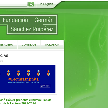
In English
NSADERO
CONSEJOS
INCLUSIÓN
CIAS
021
José Gálvez presenta el nuevo Plan de
o de la Lectura 2021-2024