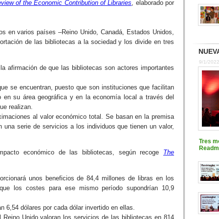
iew of the Economic Contribution of Libraries
, elaborado por
ados en varios países –Reino Unido, Canadá, Estados Unidos,
rtación de las bibliotecas a la sociedad y los divide en tres
NUEVA
9/1/202
la afirmación de que las bibliotecas son actores importantes
ue se encuentran, puesto que son instituciones que facilitan
 en su área geográfica y en la economía local a través del
ue realizan.
oximaciones al valor económico total. Se basan en la premisa
n una serie de servicios a los individuos que tienen un valor,
Tres m
Readma
impacto económico de las bibliotecas, según recoge
The
rcionará unos beneficios de 84,4 millones de libras en los
s que los costes para ese mismo período supondrían 10,9
an 6,54 dólares por cada dólar invertido en ellas.
l Reino Unido valoran los servicios de las bibliotecas en 814