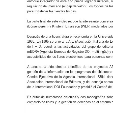
enfoque integrador de este tipo puede lograr resultados,
regulación del mercado (el gap de valor); Los fondos de las
para fortalecer las tiendas físicas.
La parte final de este vídeo recoge la interesante conversa
(Börsenverein) y Kristenn Einarsson (WEF) moderados po
Después de una licenciatura en economía en la Universida
1986. En 1995 se unió a la AIE (Asociación Italiana de E
de I + D, coordina las actividades del grupo de edito
mEDRA (Agencia Europea de Registro DOI multilingüe) y mi
accesibilidad de los libros electrónicos para personas con
Attanasio ha sido director científico de los proyectos AR
gestión de la información en los programas de biblioteca
Comité Ejecutivo de la Agencia Internacional ISBN, do
Asociación Internacional de Editores, y del consejo ases
de la International DOI Foundation y presidió el Comité d
Es autor de numerosos artículos y dos monografías sobre l
comercio de libros y la gestión de derechos en el entorno d