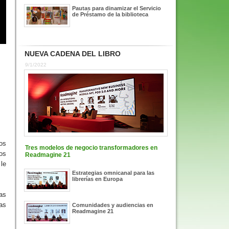
Pautas para dinamizar el Servicio
de Préstamo de la biblioteca
NUEVA CADENA DEL LIBRO
9/1/2022
os
Tres modelos de negocio transformadores en
tos
Readmagine 21
 le
Estrategias omnicanal para las
librerías en Europa
as
as
Comunidades y audiencias en
Readmagine 21