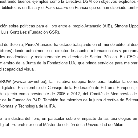
 mostrando buenos ejemplos como la Directiva DSM con objetivos explícitos 
 bibliotecas en Italia y el
Pass culture
en Francia que se han diseñado tambi
ción sobre políticas para el libro entre el propio Attanasio (AIE), Simone Lipp
r Luis González (Fundación GSR).
d de Bolonia, Piero Attanasio ha estado trabajando en el mundo editorial de
ditores) donde actualmente es director de asuntos internacionales y program
riales académicas y recientemente es director de Sector Público. Es CEO 
embro de la Junta de la Fondazione LIA, que brinda servicios para mejorar 
 discapacidad visual.
ROW (www.arrow-net.eu), la iniciativa europea líder para facilitar la corre
s digitales. Es miembro del Consejo de la Federación de Editores Europeos, 
nde ejerció como presidente de 2006 a 2012, del Comité de Membresía de 
or de la Fundación P&R. También fue miembro de la junta directiva de Editeu
e Normas y Tecnología de la IPA.
a industria del libro, en particular sobre el impacto de las tecnologías en
igital. Es profesor en el Máster de edición de la Universidad de Milán.