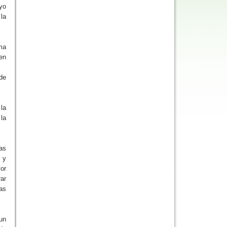
oyo
la
ma
uen
 de
 la
la
as
 y
or
ar
as
 un