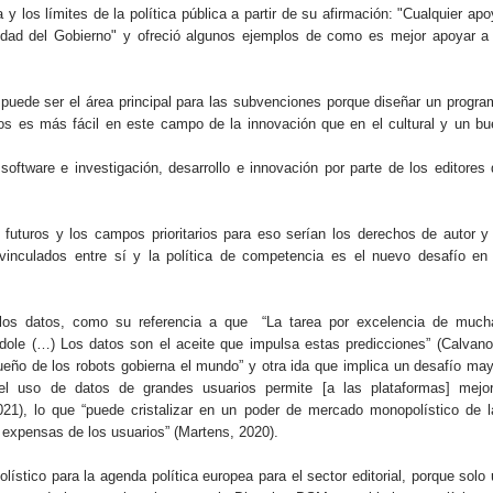
y los límites de la política pública a partir de su afirmación: "Cualquier ap
alidad del Gobierno" y ofreció algunos ejemplos de como es mejor apoyar a 
 puede ser el área principal para las subvenciones porque diseñar un progra
arios es más fácil en este campo de la innovación que en el cultural y un b
 software e investigación, desarrollo e innovación por parte de los editores
s futuros y los campos prioritarios para eso serían los derechos de autor y
 vinculados entre sí y la política de competencia es el nuevo desafío en 
 de los datos, como su referencia a que “La tarea por excelencia de much
ndole (…) Los datos son el aceite que impulsa estas predicciones” (Calvano
eño de los robots gobierna el mundo” y otra ida que implica un desafío may
 y el uso de datos de grandes usuarios permite [a las plataformas] mejor
2021), lo que “puede cristalizar en un poder de mercado monopolístico de l
a expensas de los usuarios” (Martens, 2020).
lístico para la agenda política europea para el sector editorial, porque solo