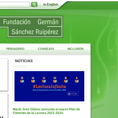
In English
PENSADERO
CONSEJOS
INCLUSIÓN
NOTICIAS
28/12/2021
María José Gálvez presenta el nuevo Plan de
Fomento de la Lectura 2021-2024
y