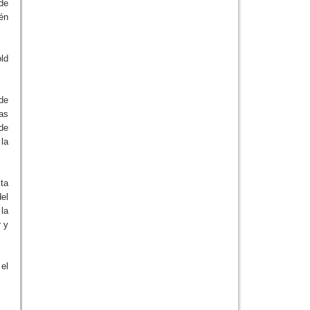
de
én
old
sde
as
de
la
cta
del
la
r y
 el