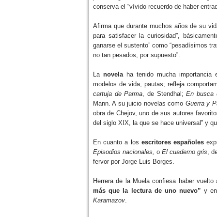
conserva el “vívido recuerdo de haber entra
Afirma que durante muchos años de su vi
para satisfacer la curiosidad”, básicamen
ganarse el sustento” como “pesadísimos trat
no tan pesados, por supuesto”.
La
novela
ha tenido mucha importancia 
modelos de vida, pautas; refleja comportami
cartuja de Parma
, de Stendhal;
En busca d
Mann. A su juicio novelas como
Guerra y P
obra de Chejov, uno de sus autores favoritos
del siglo XIX, la que se hace universal” y qu
En cuanto a los
escritores españoles
expr
Episodios nacionales,
o
El cuaderno gris
, d
fervor por Jorge Luis Borges.
Herrera de la Muela confiesa haber vuelto
más que la lectura de uno nuevo”
y en
Karamazov
.