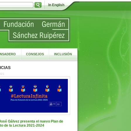
In English
NSADERO
CONSEJOS
INCLUSIÓN
CIAS
021
José Gálvez presenta el nuevo Plan de
o de la Lectura 2021-2024