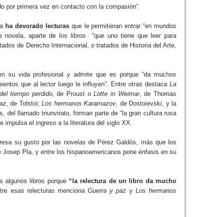
do por primera vez en contacto con la compasión”.
da
ha devorado lecturas
que le permitieran entrar “en mundos
te novela, aparte de los libros “que uno tiene que leer para
ados de Derecho Internacional, o tratados de Historia del Arte,
en su vida profesional y admite que es porque “da muchos
entos que al lector luego le influyen”. Entre otras destaca
La
el tiempo perdido
, de Proust o
Lotte in Weimar
, de Thomas
az
, de Tolstoi;
Los hermanos Karamazov
, de Dostoievski, y la
, del llamado triunvirato, forman parte de “la gran cultura rusa
e impulsa el ingreso a la literatura del siglo XX.
esa su gusto por las novelas de Pérez Galdós, más que los
e Josep Pla, y entre los hispanoamericanos pone énfasis en su
 a algunos libros porque
“la relectura de un libro da mucho
tre esas relecturas menciona
Guerra y paz
y
Los hermanos