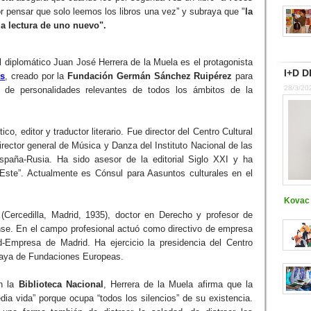
r pensar que solo leemos los libros una vez” y subraya que "
la
a lectura de uno nuevo".
el diplomático Juan José Herrera de la Muela es el protagonista
I+D D
es
, creado por la
Fundación Germán Sánchez Ruipérez
para
28/3/20
ra de personalidades relevantes de todos los ámbitos de la
co, editor y traductor literario. Fue director del Centro Cultural
ctor general de Música y Danza del Instituto Nacional de las
paña-Rusia. Ha sido asesor de la editorial Siglo XXI y ha
 Este”. Actualmente es Cónsul para Aasuntos culturales en el
Kovac 
(Cercedilla, Madrid, 1935), doctor en Derecho y profesor de
nse. En el campo profesional actuó como directivo de empresa
d-Empresa de Madrid. Ha ejercicio la presidencia del Centro
Haya de Fundaciones Europeas.
en la
Biblioteca Nacional
, Herrera de la Muela afirma que la
dia vida” porque ocupa “todos los silencios” de su existencia.