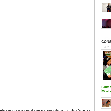
CONS
16/2/20
Pautas
lector
ela
asegura que cuando lee por segunda vez un libro "a veces