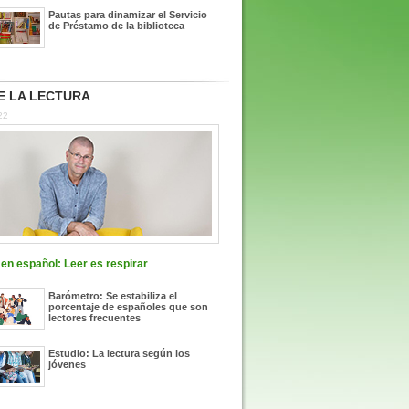
Pautas para dinamizar el Servicio
de Préstamo de la biblioteca
E LA LECTURA
22
en español: Leer es respirar
Barómetro: Se estabiliza el
porcentaje de españoles que son
lectores frecuentes
Estudio: La lectura según los
jóvenes