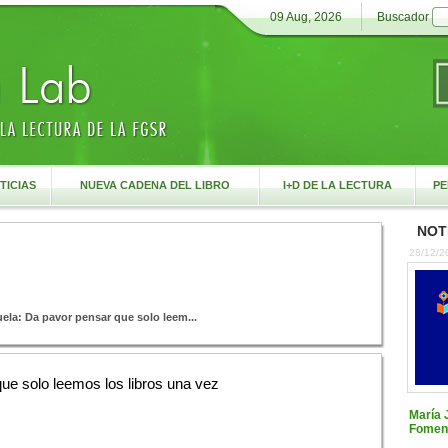
09 Aug, 2026
Buscador
TICIAS
NUEVA CADENA DEL LIBRO
I+D DE LA LECTURA
PE
NOTI
28/12/2
uela: Da pavor pensar que solo leem...
ue solo leemos los libros una vez
María 
Foment