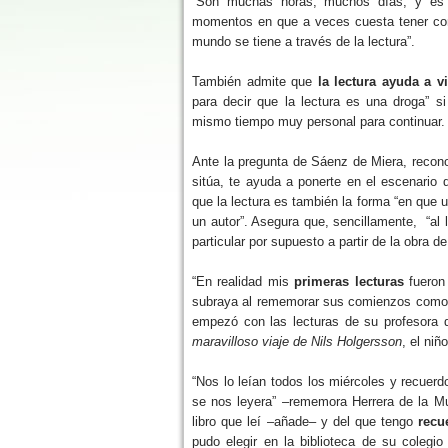
“Son muchas horas, muchos días, y es u
momentos en que a veces cuesta tener con
mundo se tiene a través de la lectura”.
También admite que
la lectura ayuda a vi
para decir que la lectura es una droga” si
mismo tiempo muy personal para continuar.
Ante la pregunta de Sáenz de Miera, reconoc
sitúa, te ayuda a ponerte en el escenario 
que la lectura es también la forma “en que 
un autor”. Asegura que, sencillamente, “al
particular por supuesto a partir de la obra de
“En realidad mis
primeras lecturas
fueron 
subraya al rememorar sus comienzos como le
empezó con las lecturas de su profesora d
maravilloso viaje de Nils Holgersson
, el niñ
“Nos lo leían todos los miércoles y recuer
se nos leyera” –rememora Herrera de la M
libro que leí –añade– y del que tengo
recue
pudo elegir en la biblioteca de su colegi