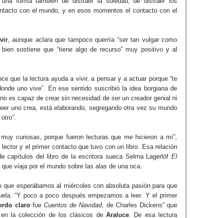
na forma también de distraer la soledad, de distraer los
tacto con el mundo, y en esos momentos el contacto con el
vir
, aunque aclara que tampoco querría “ser tan vulgar como
 bien sostiene que “tiene algo de recurso” muy positivo y al
e que la lectura ayuda a vivir, a pensar y a actuar porque “te
donde uno vive”. En ese sentido suscribió la idea borgiana de
uno es capaz de crear sin necesidad de ser un creador genial ni
 leer uno crea, está elaborando, segregando otra vez su mundo
 otro”.
muy curiosas, porque fueron lecturas que me hicieron a mí”,
ctor y el primer contacto que tuvo con un libro. Esa relación
e capítulos del libro de la escritora sueca Selma Lagerlöf
El
o que viaja por el mundo sobre las alas de una oca.
do que esperábamos al miércoles con absoluta pasión para que
uela. “Y poco a poco después empezamos a leer. Y el primer
rdo claro
fue
Cuentos de Navidad
, de Charles Dickens” que
o en la colección de los clásicos de
Araluce
. De esa lectura