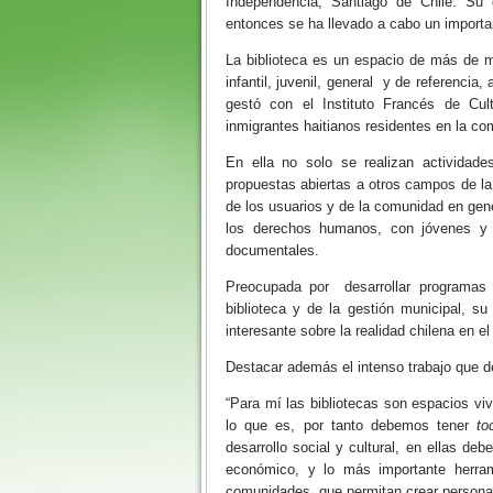
Independencia, Santiago de Chile. Su
entonces se ha llevado a cabo un importan
La biblioteca es un espacio de más de m
infantil, juvenil, general y de referenc
gestó con el Instituto Francés de Cu
inmigrantes haitianos residentes en la c
En ella no solo se realizan actividad
propuestas abiertas a otros campos de la 
de los usuarios y de la comunidad en gene
los derechos humanos, con jóvenes y a
documentales.
Preocupada por desarrollar programas 
biblioteca y de la gestión municipal, s
interesante sobre la realidad chilena en e
Destacar además el intenso trabajo que de
“Para mí las bibliotecas son espacios v
lo que es, por tanto debemos tener
to
desarrollo social y cultural, en ellas deb
económico, y lo más importante herrami
comunidades, que permitan crear person