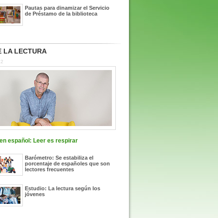
Pautas para dinamizar el Servicio
de Préstamo de la biblioteca
 LA LECTURA
22
n español: Leer es respirar
Barómetro: Se estabiliza el
porcentaje de españoles que son
lectores frecuentes
Estudio: La lectura según los
jóvenes