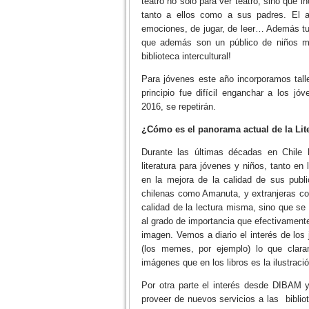
teatro no solo para ver teatro, sino que i
tanto a ellos como a sus padres. El 
emociones, de jugar, de leer… Además tu
que además son un público de niños mu
biblioteca intercultural!
Para jóvenes este año incorporamos talle
principio fue difícil enganchar a los 
2016, se repetirán.
¿Cómo es el panorama actual de la Liter
Durante las últimas décadas en Chile h
literatura para jóvenes y niños, tanto en
en la mejora de la calidad de sus publi
chilenas como Amanuta, y extranjeras com
calidad de la lectura misma, sino que se 
al grado de importancia que efectivamente
imagen. Vemos a diario el interés de los 
(los memes, por ejemplo) lo que clara
imágenes que en los libros es la ilustració
Por otra parte el interés desde DIBAM y 
proveer de nuevos servicios a las biblio