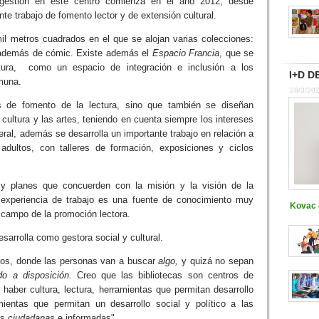
 gestión en este centro comienza en el año 2012, desde
te trabajo de fomento lector y de extensión cultural.
il metros cuadrados en el que se alojan varias colecciones:
ia, además de cómic. Existe además el
Espacio Francia
, que se
ltura, como un espacio de integración e inclusión a los
I+D DE
omuna.
28/3/20
es de fomento de la lectura, sino que también se diseñan
cultura y las artes, teniendo en cuenta siempre los intereses
ral, además se desarrolla un importante trabajo en relación a
dultos, con talleres de formación, exposiciones y ciclos
y planes que concuerden con la misión y la visión de la
u experiencia de trabajo es una fuente de conocimiento muy
Kovac e
l campo de la promoción lectora.
sarrolla como gestora social y cultural.
ivos, donde las personas van a buscar
algo,
y quizá no sepan
do a disposición.
Creo que las bibliotecas son centros de
e haber cultura, lectura, herramientas que permitan desarrollo
entas que permitan un desarrollo social y político a las
as
ciudadanas
e informadas"