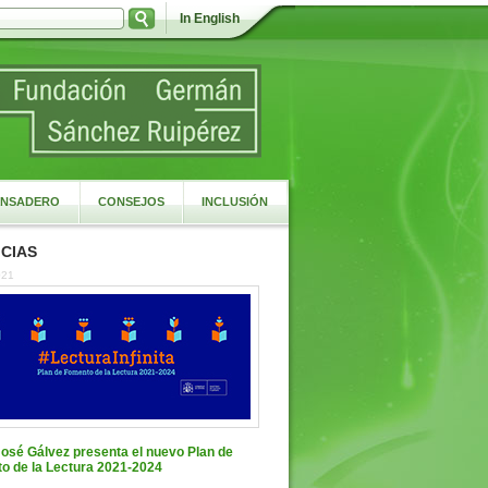
In English
NSADERO
CONSEJOS
INCLUSIÓN
CIAS
021
José Gálvez presenta el nuevo Plan de
o de la Lectura 2021-2024