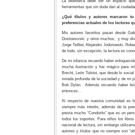
La biblioteca debe ser un espacio que
herramientas que sin duda dan al ciudadano,
¿Qué títulos y autores marcaron tu
preferencias actuales de los lectores q
Mis autores favoritos pasan desde Gabr
Dostoiesvski y otros muchos, y muy div
Jorge Teillier, Alejandro Jodorowski, Robe
de todo, sin excepción, la lectura es cono
De mi infancia recuerdo haber enloquecido
mucha ilustración y fue mágico para mí
Brecht, León Tolstoi, que desde lo social 
mirada profunda de la sociedad y de mi pa
Bob Dylan. Además recuerdo haber leí
entonces…
Al respecto de nuestra comunidad es bi
siempre más interés, además de la poe
presta mucho “Condorito” que es un perso
todos los soportes. Para niños los libro
nacional de lectura, sin embargo utilizam
autores y títulos que no siempre son “ob