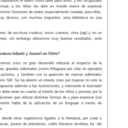
ncorporamos el teatro como taller para niños, y les ha gustado
actuar, a los niños les abre un mundo nuevo de expresar
vimos funciones de teatro especialmente creadas para ellos,
y diverso, con muchos migrantes, esta biblioteca es una
res de escritura creativa: micro cuentos, rima (rap) y en un
jóvenes, sin embargo obtuvimos muy buenos resultados, este
atura Infantil y Juvenil en Chile?
emos visto un gran desarrollo editorial al respecto de la
 las grandes editoriales (como Alfaguara por citar un ejemplo)
caciones, y también con la aparición de nuevas editoriales
o SM. Se ha abierto un interés claro por mejorar no solo la
apuesta además a las ilustraciones, y relevando al ilustrador
 debe tener en cuanto al interés de los niños y jóvenes por la
jóvenes que utilizan distintas formas de y para expresar (se)
mente habla de la utilización de un lenguaje a través de
n.
desde otros organismos ligados a la literatura, por crear y
tecas, puntos de préstamos, cafés literarios etcétera, ha ido