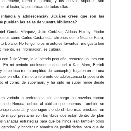
 entretiene, forma e informa, y los nuevos soportes son
 al lector, la posibilidad de todas ellas.
 infancia y adolescencia? ¿Cuáles crees que son las
ue pueblan las salas de vuestra biblioteca?
iel García Márquez, Julio Cortázar, Aldous Huxley, Fiodor
ersos como Carlos Castaneda; chilenos como Nicanor Parra,
rto Bolaño. No tengo libros ni autores favoritos, me gusta leer
cimiento, es información, es cultura.
 con Julio Verne, lo leí siendo pequeña, recuerdo un libro con
. En mi periodo adolescente descubrí a Karl Marx, Bertolt
y lo político (en la amplitud del concepto), forjaron en mí una
pel en ella. Y mi otro referente de adolescencia la poesía de
do el cómic de superman, y ha sido mi súper héroe desde
en variada la preferencia, sin embargo las novelas captan
sía de Neruda, debido al público que tenemos. También se
naje nacional, y que sigue siendo el libro más prestado, en
s de mayor préstamo son los libros que están dentro del plan
os variadas estrategias para que los niños lean también otros
ligatorios” y brindar un abanico de posibilidades para que de