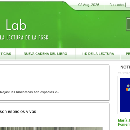
08 Aug, 2026
Buscador
TICIAS
NUEVA CADENA DEL LIBRO
I+D DE LA LECTURA
PE
NOTI
28/12/2
ojas: las bibliotecas son espacios v...
 son espacios vivos
María 
Foment