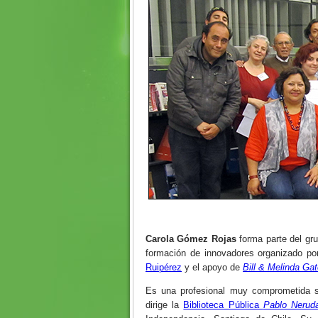
Carola Gómez Rojas
forma parte del gr
formación de innovadores organizado p
Ruipérez
y el apoyo de
Bill & Melinda Ga
Es una profesional muy comprometida so
dirige la
Biblioteca Pública
Pablo Nerud