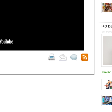
I+D DE
28/3/20
Kovac e