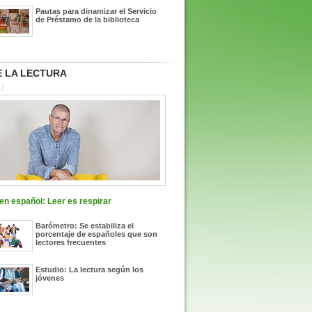
Pautas para dinamizar el Servicio
de Préstamo de la biblioteca
 LA LECTURA
22
n español: Leer es respirar
Barómetro: Se estabiliza el
porcentaje de españoles que son
lectores frecuentes
Estudio: La lectura según los
jóvenes