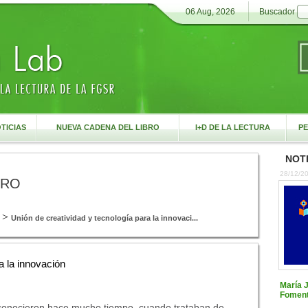
06 Aug, 2026
Buscador
TICIAS
NUEVA CADENA DEL LIBRO
I+D DE LA LECTURA
PE
NOTI
28/12/2
BRO
>
Unión de creatividad y tecnología para la innovaci...
a la innovación
María 
Foment
conocieron hace mucho tiempo, cuando trataban de