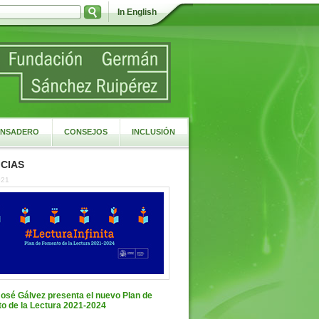
In English
NSADERO
CONSEJOS
INCLUSIÓN
CIAS
021
José Gálvez presenta el nuevo Plan de
o de la Lectura 2021-2024