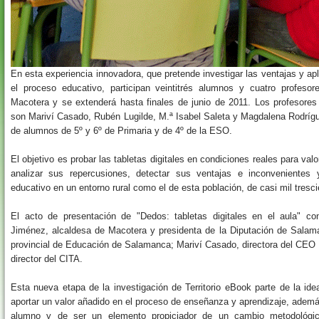
En esta experiencia innovadora, que pretende investigar las ventajas y apli
el proceso educativo, participan veintitrés alumnos y cuatro profes
Macotera y se extenderá hasta finales de junio de 2011. Los profesores
son Mariví Casado, Rubén Lugilde, M.ª Isabel Saleta y Magdalena Rodrígu
de alumnos de 5º y 6º de Primaria y de 4º de la ESO.
El objetivo es probar las tabletas digitales en condiciones reales para val
analizar sus repercusiones, detectar sus ventajas e inconvenientes
educativo en un entorno rural como el de esta población, de casi mil tresci
El acto de presentación de "Dedos: tabletas digitales en el aula" co
Jiménez, alcaldesa de Macotera y presidenta de la Diputación de Salam
provincial de Educación de Salamanca; Mariví Casado, directora del CEO 
director del CITA.
Esta nueva etapa de la investigación de Territorio eBook parte de la id
aportar un valor añadido en el proceso de enseñanza y aprendizaje, adem
alumno y de ser un elemento propiciador de un cambio metodológic