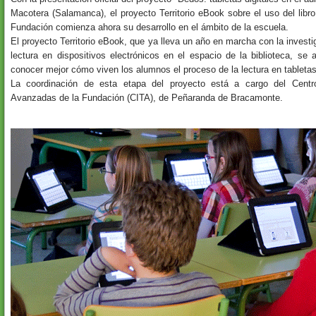
Macotera (Salamanca), el proyecto Territorio eBook sobre el uso del libro
Fundación comienza ahora su desarrollo en el ámbito de la escuela.
El proyecto Territorio eBook, que ya lleva un año en marcha con la investi
lectura en dispositivos electrónicos en el espacio de la biblioteca, se
conocer mejor cómo viven los alumnos el proceso de la lectura en tabletas 
La coordinación de esta etapa del proyecto está a cargo del Centro
Avanzadas de la Fundación (CITA), de Peñaranda de Bracamonte.