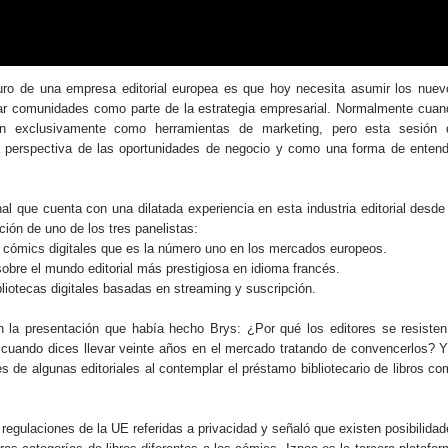
uro de una empresa editorial europea es que hoy necesita asumir los nuev
zar comunidades como parte de la estrategia empresarial. Normalmente cuan
n exclusivamente como herramientas de marketing, pero esta sesión 
 perspectiva de las oportunidades de negocio y como una forma de entend
l que cuenta con una dilatada experiencia en esta industria editorial desde
ción de uno de los tres panelistas:
 cómics digitales que es la número uno en los mercados europeos.
 sobre el mundo editorial más prestigiosa en idioma francés.
ibliotecas digitales basadas en streaming y suscripción.
n la presentación que había hecho Brys: ¿Por qué los editores se resisten
cuando dices llevar veinte años en el mercado tratando de convencerlos? Y
s de algunas editoriales al contemplar el préstamo bibliotecario de libros c
 regulaciones de la UE referidas a privacidad y señaló que existen posibilida