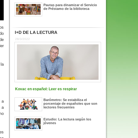
Pautas para dinamizar el Servicio
de Préstamo de la biblioteca
os
I+D DE LA LECTURA
do
de
28/3/2022
er
 la
Kovac en español: Leer es respirar
Barómetro: Se estabiliza el
 a
porcentaje de españoles que son
 a
lectores frecuentes
omo
Estudio: La lectura según los
jóvenes
des