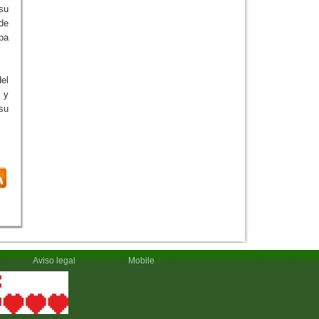
su
de
opa
el
a y
 su
Aviso legal
Mobile