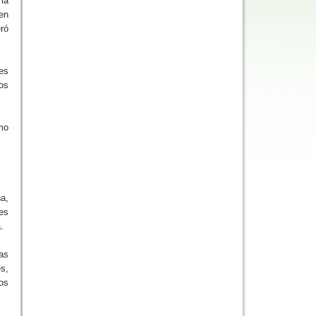
rma
en
eró
es
os
mo
a,
es
.
as
es,
tos