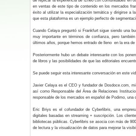
de replicar la experiencia de Izneo con comunidades en otr
en ventas de este tipo de contenido en los mercados fra
éxito al utilizar la especialización temática y dirigirse
que esta plataforma es un ejemplo perfecto de segmentac
Cuando Celaya preguntó si Frankfurt sigue siendo una bu
muy importante en términos de confianza, pero tambié
últimos años, porque hemos entrado de lleno en la era de
Posteriormente hubo un debate interesante con los ponent
de libros y las posibilidades de que las editoriales encu
Se puede seguir esta interesante conversación en este vi
Javier Celaya es el CEO y fundador de Dosdoce.com, mie
así como Responsable del Área de Relaciones Institucio
responsable de los mercados en español de Podimo, una de
Eric Briys es el cofundador de Cyberlibris, una empresa
digitales basadas en streaming + suscripción. Los client
bibliotecas públicas. Cyberlibris se asocia con más de 900
de lectura y la visualización de datos para mejorar la visibi