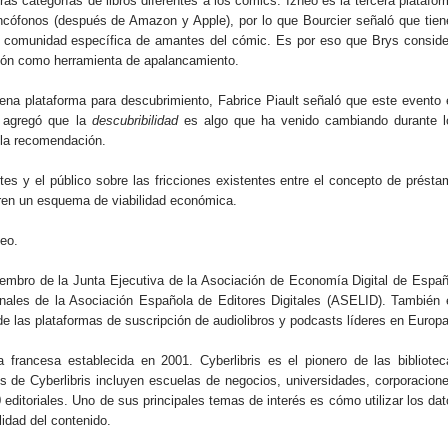
as categorías de libros diferentes a los cómics. Izneo es la tercera platafo
ncófonos (después de Amazon y Apple), por lo que Bourcier señaló que tien
 a la comunidad específica de amantes del cómic. Es por eso que Brys consid
ión como herramienta de apalancamiento.
ena plataforma para descubrimiento, Fabrice Piault señaló que este evento 
n agregó que la
descubribilidad
es algo que ha venido cambiando durante l
 la recomendación.
es y el público sobre las fricciones existentes entre el concepto de présta
entren un esquema de viabilidad económica.
deo.
mbro de la Junta Ejecutiva de la Asociación de Economía Digital de Españ
nales de la Asociación Española de Editores Digitales (ASELID). También 
 las plataformas de suscripción de audiolibros y podcasts líderes en Europa
 francesa establecida en 2001. Cyberlibris es el pionero de las bibliotec
es de Cyberlibris incluyen escuelas de negocios, universidades, corporacion
 editoriales. Uno de sus principales temas de interés es cómo utilizar los da
lidad del contenido.