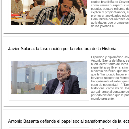
ciudad brasileña de Cruzeiro
como «músico, rapero, cue
popular, poeta y militante
explica el propio Wander, s
promover actividades educa
Comunitaria del Jóvenes d
actividades que promuevan
de los jóvenes.»
Javier Solana: la fascinación por la relectura de la Historia
El político y diplomático J
Antonio Sáenz de Miera, s
buen lector” tanto de libro
sigue fiel a su librería, si
o novela histórica, que ha 
que le “ha tocado hacer en 
ferviente relector de Mont
tranquilizante el saber que
caso de necesidad…”. Tamb
históricas, como las de Jo
aproximarse al contexto de
período histórico que le pa
mundo presente.
Antonio Basanta defiende el papel social transformador de la lec