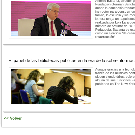
Antonio Basanta, director g
Fundación Germán Sánchez
donde la educación rescate
instructor para construir u
familia, la escuela y los m
lectura tenga un papel soci
realizada por Lola Lara que
número de octubre de 2015
Pedagogía, Basanta se expl
como un ejercicio “de crea
resurrección”.
El papel de las bibliotecas públicas en la era de la sobreinformac
Aunque gracias a la tecnolo
través de las múltiples pant
siguen siendo útiles, solo e
alguna de sus funciones –s
publicado en The New York
<< Volver