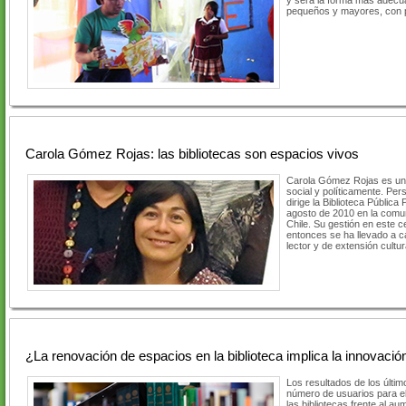
y será la forma más adecu
pequeños y mayores, con pe
Carola Gómez Rojas: las bibliotecas son espacios vivos
Carola Gómez Rojas es un
social y políticamente. Per
dirige la Biblioteca Públic
agosto de 2010 en la comu
Chile. Su gestión en este 
entonces se ha llevado a c
lector y de extensión cultur
¿La renovación de espacios en la biblioteca implica la innovació
Los resultados de los últim
número de usuarios para el 
las bibliotecas frente al a